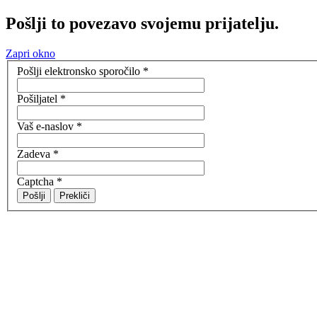
Pošlji to povezavo svojemu prijatelju.
Zapri okno
Pošlji elektronsko sporočilo
*
Pošiljatel
*
Vaš e-naslov
*
Zadeva
*
Captcha
*
Pošlji
Prekliči