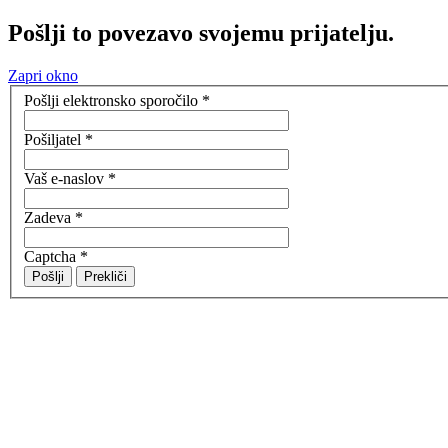
Pošlji to povezavo svojemu prijatelju.
Zapri okno
Pošlji elektronsko sporočilo
*
Pošiljatel
*
Vaš e-naslov
*
Zadeva
*
Captcha
*
Pošlji
Prekliči