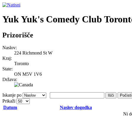
Yuk Yuk's Comedy Club Toront
Prizorišče
Naslov:
224 Richmond St W
Kraj:
Toronto
State:
ON M5V 1V6
Država:
Iskanje po
Išči
Počisti
Prikaži
Datum
Naslov dogodka
Ni d