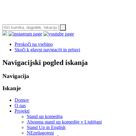
Preskoči na vsebino
Skoči k glavni navigaciji in prijavi
Navigacijski pogled iskanja
Navigacija
Iskanje
Domov
O nas
Projekti
Stand up komedija
Abonma stand up komedije v Ljubljani
Stand Up in English
NEprilagojeni