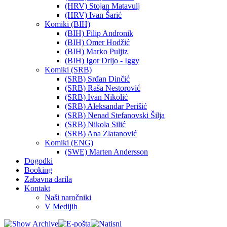
(HRV) Stojan Matavulj
(HRV) Ivan Šarić
Komiki (BIH)
(BIH) Filip Andronik
(BIH) Omer Hodžić
(BIH) Marko Puljiz
(BIH) Igor Drljo - Iggy
Komiki (SRB)
(SRB) Srđan Dinčić
(SRB) Raša Nestorović
(SRB) Ivan Nikolić
(SRB) Aleksandar Perišić
(SRB) Nenad Stefanovski Šilja
(SRB) Nikola Silić
(SRB) Ana Zlatanović
Komiki (ENG)
(SWE) Marten Andersson
Dogodki
Booking
Zabavna darila
Kontakt
Naši naročniki
V Medijih