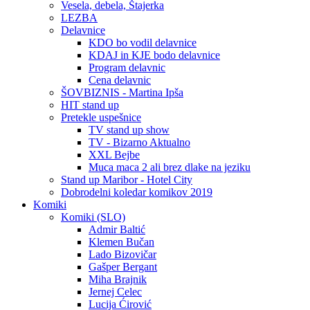
Vesela, debela, Štajerka
LEZBA
Delavnice
KDO bo vodil delavnice
KDAJ in KJE bodo delavnice
Program delavnic
Cena delavnic
ŠOVBIZNIS - Martina Ipša
HIT stand up
Pretekle uspešnice
TV stand up show
TV - Bizarno Aktualno
XXL Bejbe
Muca maca 2 ali brez dlake na jeziku
Stand up Maribor - Hotel City
Dobrodelni koledar komikov 2019
Komiki
Komiki (SLO)
Admir Baltić
Klemen Bučan
Lado Bizovičar
Gašper Bergant
Miha Brajnik
Jernej Celec
Lucija Ćirović