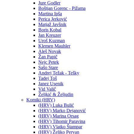
Jure Godler
Boštjan Gorenc - Pižama
Martina Ipša
Perica Jerković
Matjaž Javšnik
Boris Kobal
Jan Kreuzer
Uroš Kuzman
Klemen Mauhler
Aleš Novak
Žan Papič
Nejc Petek
Sašo Stare
Andrej Težak - Tešky
Tadej Toš
Janez Usenik
Vid Valič
Željkić & Željudin
Komiki (HRV)
(HRV) Luka Bulić
(HRV) Marko Dejanović
(HRV) Marina Orsag
(HRV) Tihomir Paravina
(HRV) Vlatko Štampar
(HRV) Željko Pervan