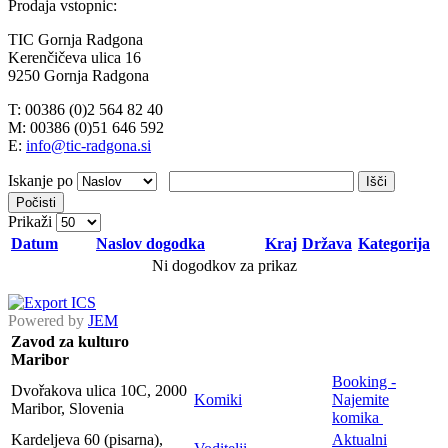
Prodaja vstopnic:
TIC Gornja Radgona
Kerenčičeva ulica 16
9250 Gornja Radgona
T: 00386 (0)2 564 82 40
M: 00386 (0)51 646 592
E:
info@tic-radgona.si
Iskanje po
Išči
Počisti
Prikaži
Datum
Naslov dogodka
Kraj
Država
Kategorija
Ni dogodkov za prikaz
Powered by
JEM
Zavod za kulturo
Maribor
Booking -
Dvořakova ulica 10C, 2000
Komiki
Najemite
Maribor, Slovenia
komika
Kardeljeva 60 (pisarna),
Aktualni