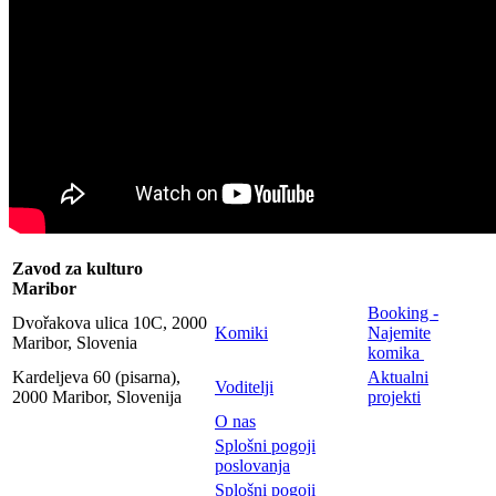
Zavod za kulturo
Maribor
Booking -
Dvořakova ulica 10C, 2000
Komiki
Najemite
Maribor, Slovenia
komika
Kardeljeva 60 (pisarna),
Aktualni
Voditelji
2000 Maribor, Slovenija
projekti
O nas
Splošni pogoji
poslovanja
Splošni pogoji