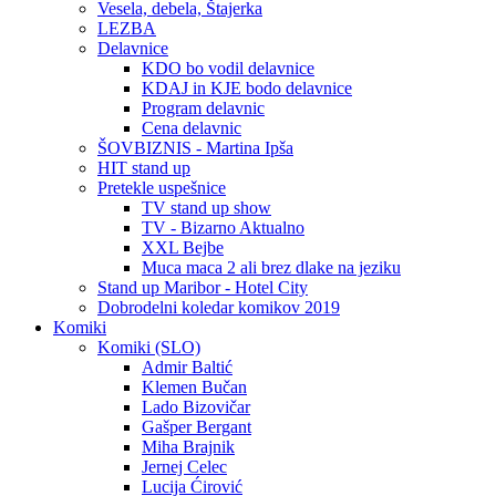
Vesela, debela, Štajerka
LEZBA
Delavnice
KDO bo vodil delavnice
KDAJ in KJE bodo delavnice
Program delavnic
Cena delavnic
ŠOVBIZNIS - Martina Ipša
HIT stand up
Pretekle uspešnice
TV stand up show
TV - Bizarno Aktualno
XXL Bejbe
Muca maca 2 ali brez dlake na jeziku
Stand up Maribor - Hotel City
Dobrodelni koledar komikov 2019
Komiki
Komiki (SLO)
Admir Baltić
Klemen Bučan
Lado Bizovičar
Gašper Bergant
Miha Brajnik
Jernej Celec
Lucija Ćirović