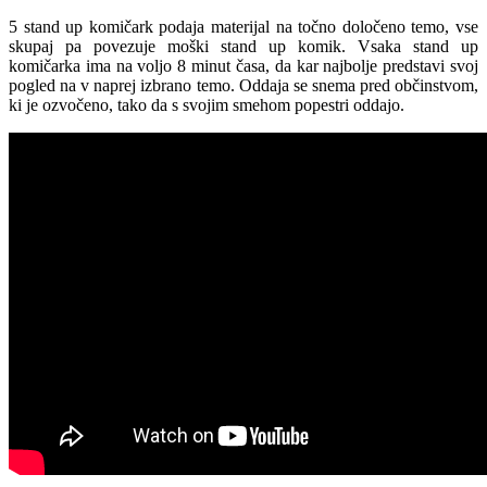
5 stand up komičark podaja materijal na točno določeno temo, vse
skupaj pa povezuje moški stand up komik. Vsaka stand up
komičarka ima na voljo 8 minut časa, da kar najbolje predstavi svoj
pogled na v naprej izbrano temo. Oddaja se snema pred občinstvom,
ki je ozvočeno, tako da s svojim smehom popestri oddajo.