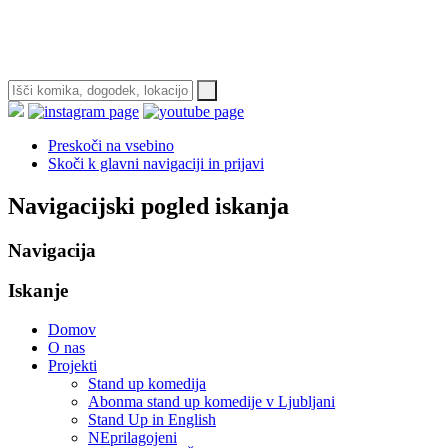
Preskoči na vsebino
Skoči k glavni navigaciji in prijavi
Navigacijski pogled iskanja
Navigacija
Iskanje
Domov
O nas
Projekti
Stand up komedija
Abonma stand up komedije v Ljubljani
Stand Up in English
NEprilagojeni