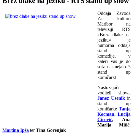
Brez dlake na jeziku - RTS stand up show
Oddaja Zavoda
Za kulturo
Maribor na
televiziji RTS
»Brez dlake na
jeziku« je
humorna oddaja
stand up
komedije, v
kateri vas je do
solz nasmejalo 5
stand up
komičark!
Nastozajoči:
voditelj showa
Janez Usenik
in
stand up
komičarke
Tanja
Kocman
,
Lucija
Ćirović
, Ana
Marija Mitić,
Martina Ipša
ter
Tina Gorenjak