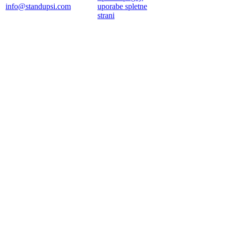
info@standupsi.com
uporabe spletne
strani