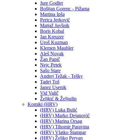
Jure Godler
Boštjan Gorenc - Pižama
Martina Ipša
Perica Jerković
Matjaž Javšnik
Boris Kobal
Jan Kreuzer
Uroš Kuzman
Klemen Mauhler
Aleš Novak
Žan Papič
Nejc Petek
Sašo Stare
Andrej Težak - Tešky
Tadej Toš
Janez Usenik
Vid Valič
Željkić & Željudin
Komiki (HRV)
(HRV) Luka Bulić
(HRV) Marko Dejanović
(HRV) Marina Orsag
(HRV) Tihomir Paravina
(HRV) Vlatko Štampar
(HRV) Željko Pervan